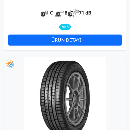
C
B
71 dB
M+S
ÜRÜN DETAYI