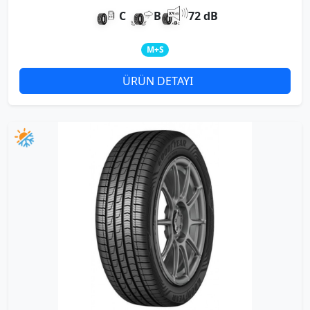
C
B
72 dB
M+S
ÜRÜN DETAYI