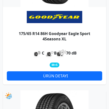
175/65 R14 86H Goodyear Eagle Sport
4Seasons XL
C
B
70 dB
M+S
ÜRÜN DETAYI