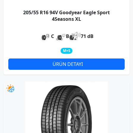
205/55 R16 94V Goodyear Eagle Sport
4Seasons XL
C
B
71 dB
M+S
ÜRÜN DETAYI