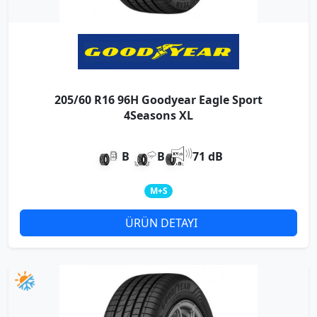
205/60 R16 96H Goodyear Eagle Sport
4Seasons XL
B
B
71 dB
M+S
ÜRÜN DETAYI