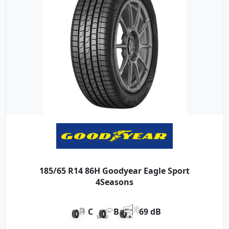
185/65 R14 86H Goodyear Eagle Sport
4Seasons
C
B
69 dB