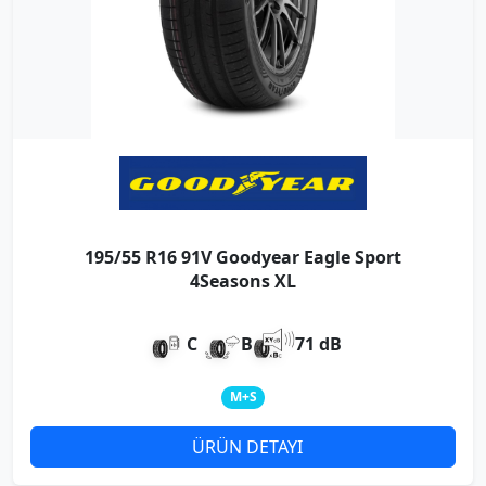
195/55 R16 91V Goodyear Eagle Sport
4Seasons XL
C
B
71 dB
M+S
ÜRÜN DETAYI