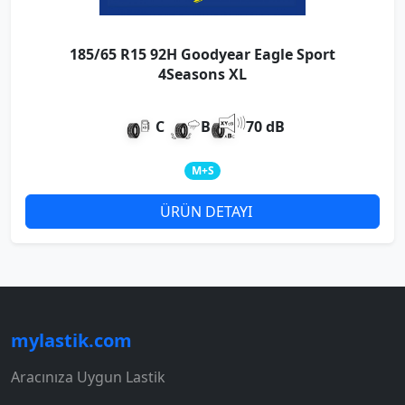
185/65 R15 92H Goodyear Eagle Sport
4Seasons XL
C
B
70 dB
M+S
ÜRÜN DETAYI
mylastik.com
Aracınıza Uygun Lastik