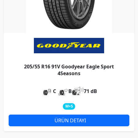
205/55 R16 91V Goodyear Eagle Sport
4Seasons
C
B
71 dB
M+S
ÜRÜN DETAYI