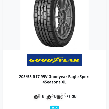
205/55 R17 95V Goodyear Eagle Sport
4Seasons XL
B
B
71 dB
M+S