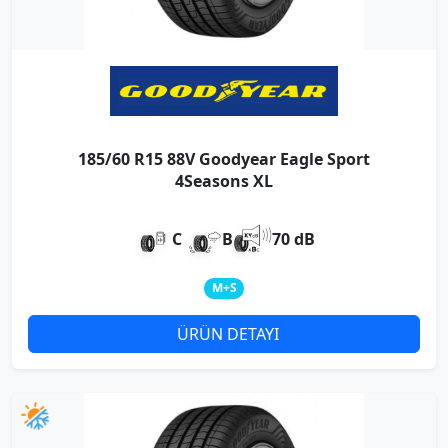
185/60 R15 88V Goodyear Eagle Sport
4Seasons XL
C
B
70 dB
M+S
ÜRÜN DETAYI