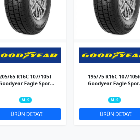
205/65 R16C 107/105T
195/75 R16C 107/105
Goodyear Eagle Sport
Goodyear Eagle Spor
4Season Cargo
4Season Cargo
M+S
M+S
ÜRÜN DETAYI
ÜRÜN DETAYI