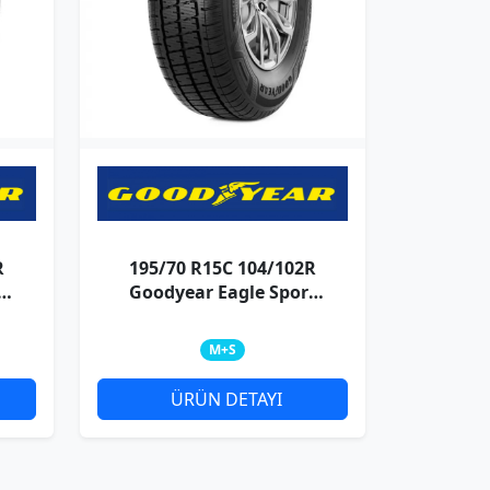
R
195/70 R15C 104/102R
t
Goodyear Eagle Sport
4Season Cargo
M+S
ÜRÜN DETAYI