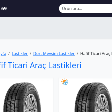
 69
ayfa
Lastikler
Dört Mevsim Lastikler
Hafif Ticari Araç 
if Ticari Araç Lastikleri