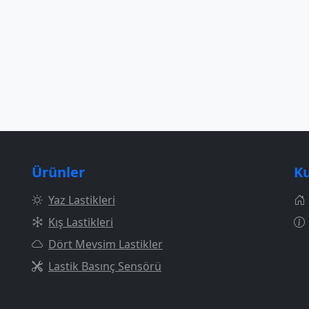
Ürünler
K
Yaz Lastikleri
Kış Lastikleri
Dört Mevsim Lastikler
Lastik Basınç Sensörü