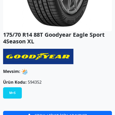
175/70 R14 88T Goodyear Eagle Sport
4Season XL
Mevsim:
Ürün Kodu:
594352
M+S