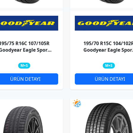
195/75 R16C 107/105R
195/70 R15C 104/102
Goodyear Eagle Sport
Goodyear Eagle Spor
4Season Cargo
4Season Cargo
M+S
M+S
ÜRÜN DETAYI
ÜRÜN DETAYI