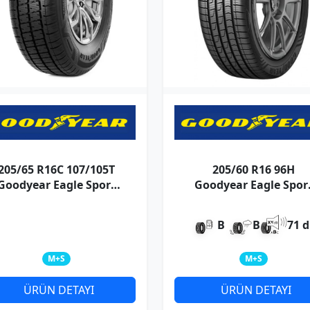
205/65 R16C 107/105T
205/60 R16 96H
Goodyear Eagle Sport
Goodyear Eagle Spor
4Season Cargo
4Seasons XL
B
B
71 
M+S
M+S
ÜRÜN DETAYI
ÜRÜN DETAYI