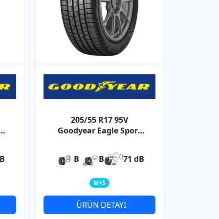
205/55 R17 95V
t
Goodyear Eagle Sport
4Seasons XL
dB
B
B
71 dB
M+S
ÜRÜN DETAYI