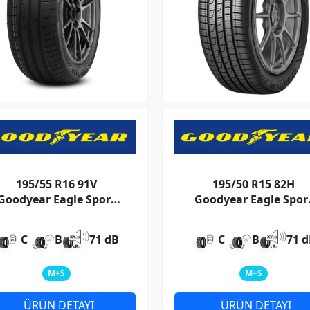
195/55 R16 91V
195/50 R15 82H
Goodyear Eagle Sport
Goodyear Eagle Spor
4Seasons XL
4Seasons
C
B
71 dB
C
B
71 
M+S
M+S
ÜRÜN DETAYI
ÜRÜN DETAYI