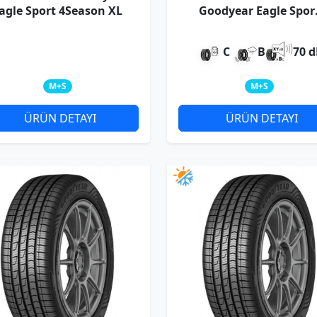
agle Sport 4Season XL
Goodyear Eagle Spor
4Seasons
C
B
70 
M+S
M+S
ÜRÜN DETAYI
ÜRÜN DETAYI