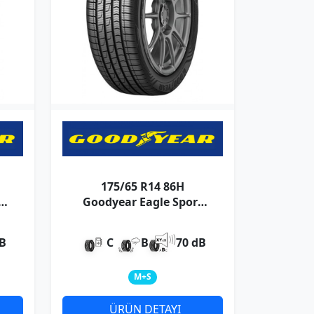
175/65 R14 86H
t
Goodyear Eagle Sport
4Seasons XL
dB
C
B
70 dB
M+S
ÜRÜN DETAYI