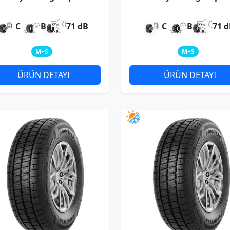
4Seasons XL
4Seasons
C
B
71 dB
C
B
71 
M+S
M+S
ÜRÜN DETAYI
ÜRÜN DETAYI