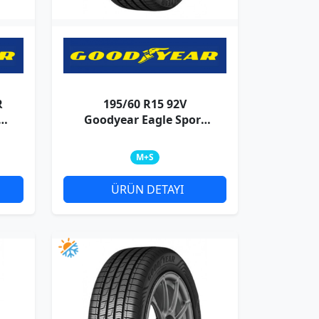
R
195/60 R15 92V
t
Goodyear Eagle Sport
4Season XL
M+S
ÜRÜN DETAYI