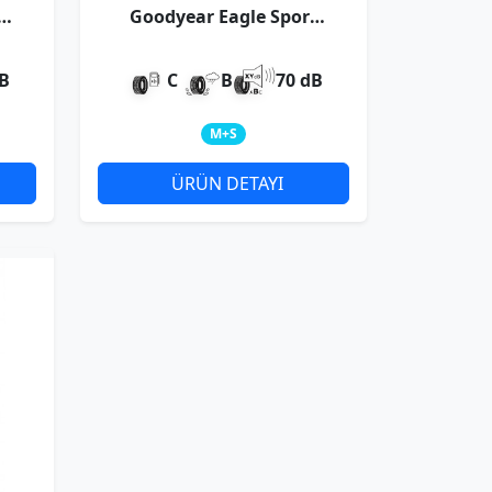
t
Goodyear Eagle Sport
4Seasons XL
dB
C
B
70 dB
M+S
ÜRÜN DETAYI