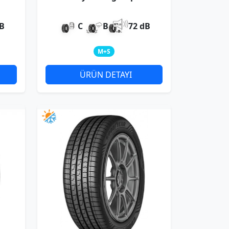
4Seasons XL
dB
C
B
72 dB
M+S
ÜRÜN DETAYI