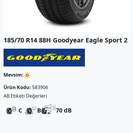
185/70 R14 88H Goodyear Eagle Sport 2
Mevsim:
Ürün Kodu:
583906
AB Etiketi Değerleri
C
B
70 dB