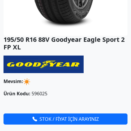
195/50 R16 88V Goodyear Eagle Sport 2
FP XL
Mevsim:
Ürün Kodu:
596025
STOK / FİYAT İÇİN ARAYINIZ