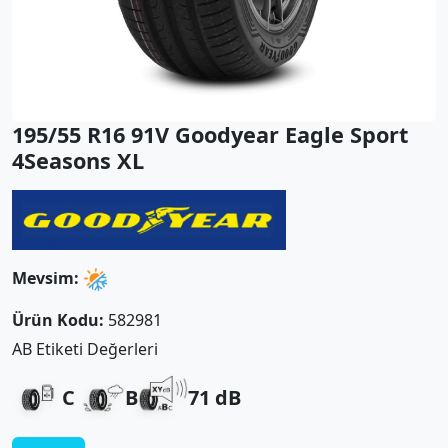
195/55 R16 91V Goodyear Eagle Sport
4Seasons XL
Mevsim:
Ürün Kodu:
582981
AB Etiketi Değerleri
C
B
71 dB