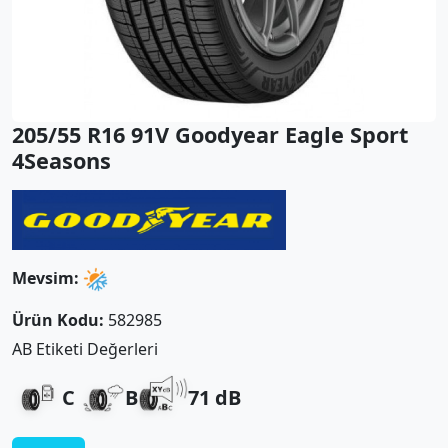
205/55 R16 91V Goodyear Eagle Sport
4Seasons
Mevsim:
Ürün Kodu:
582985
AB Etiketi Değerleri
C
B
71 dB